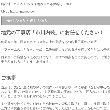
所在地 : 〒202-0015 東京都西東京市保谷町3-18-19
URL :
http://i-naisou.com
会社の強み・施工の強み
地元の工事店「市川内装」にお任せください！
創業５２年、西東京市で３０年以上の実績をもつ内装工事の小売店
リフォームのことなら、一級、二級技能士などの資格を持つ私たちにお任せ
西東京市に店舗を構えるだけでなく、生活の拠点もここにあるので、 ご近
事を頼まれることも多々あります。
ご挨拶
当店は、先代が主に襖や障子の製作・張り替えや、壁に布張りなどが中心の
ろより、親父（=親方）から「お客様の家の座敷に上がり、押入れの中まで
い」と、きつく言われ常に心がけてきました。
また確かな技術を身に付けるため技能士の資格を取得し、新しい技術を取得
た方法や技術を習得し皆様にご満足していただける仕上がりを心がけてま