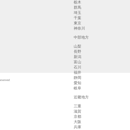
栃木
群馬
埼玉
千葉
東京
神奈川
中部地方
山梨
長野
新潟
富山
石川
福井
静岡
served.
愛知
岐阜
近畿地方
三重
滋賀
京都
大阪
兵庫