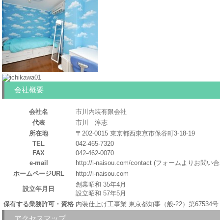
会社概要
会社名
市川内装有限会社
代表
市川 淳志
所在地
〒202-0015 東京都西東京市保谷町3-18-19
TEL
042-465-7320
FAX
042-462-0070
e-mail
http://i-naisou.com/contact (フォームよりお
ホームページURL
http://i-naisou.com
創業昭和 35年4月
設立年月日
設立昭和 57年5月
保有する業務許可・資格
内装仕上げ工事業 東京都知事（般-22）第67534号
アクセスマップ